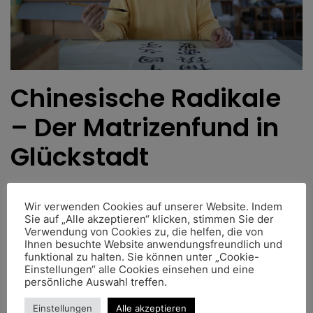
Chinesische Radikale
– Der Matrizenfund in
Glückstadt
Geschrieben von
Dennis Behrens
am
27. Januar 2018
.
Wir verwenden Cookies auf unserer Website. Indem
Sie auf „Alle akzeptieren“ klicken, stimmen Sie der
Stall statt
Verwendung von Cookies zu, die helfen, die von
Ihnen besuchte Website anwendungsfreundlich und
Stöckelschuhe
funktional zu halten. Sie können unter „Cookie-
Einstellungen“ alle Cookies einsehen und eine
persönliche Auswahl treffen.
Geschrieben von
Dennis Behrens
am
2. Februar 2017
.
Einstellungen
Alle akzeptieren