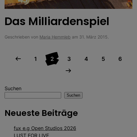
Das Milliardenspiel
Geschrieben von
Maria Hemmleb
am
31. März 2015
.
1
2
3
4
5
6
Suchen
Suchen
Neueste Beiträge
fux e.g Open Studios 2026
LUST FOR LIVE