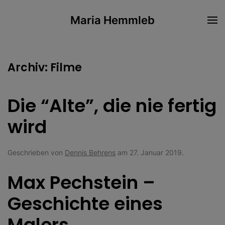
Maria Hemmleb
Skip to main content
Archiv:
Filme
Die “Alte”, die nie fertig
wird
Geschrieben von
Dennis Behrens
am
27. Januar 2019
.
Max Pechstein –
Geschichte eines
Malers