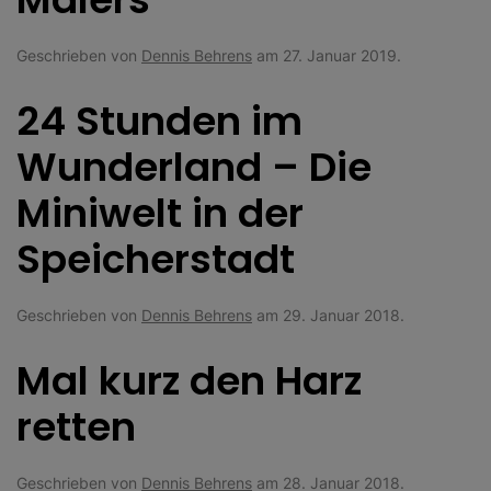
Geschrieben von
Dennis Behrens
am
27. Januar 2019
.
24 Stunden im
Wunderland – Die
Miniwelt in der
Speicherstadt
Geschrieben von
Dennis Behrens
am
29. Januar 2018
.
Mal kurz den Harz
retten
Geschrieben von
Dennis Behrens
am
28. Januar 2018
.