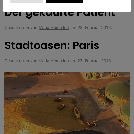
Der gekaufte Patient
Geschrieben von
Maria Hemmleb
am
23. Februar 2016
.
Stadtoasen: Paris
Geschrieben von
Maria Hemmleb
am
23. Februar 2016
.