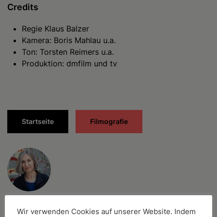
Credits
Regie Klaus Balzer
Kamera: Boris Mahlau u.a.
Ton: Torsten Reimers u.a.
Produktion: dmfilm und tv
Startseite
Filmografie
Filmeditorin Maria Hemmleb
Wir verwenden Cookies auf unserer Website. Indem