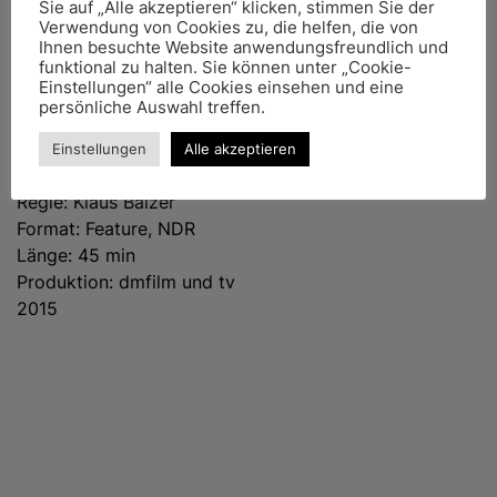
Sie auf „Alle akzeptieren“ klicken, stimmen Sie der
Verwendung von Cookies zu, die helfen, die von
Über mich
Ihnen besuchte Website anwendungsfreundlich und
funktional zu halten. Sie können unter „Cookie-
Einstellungen“ alle Cookies einsehen und eine
Filmdetails
persönliche Auswahl treffen.
Titel: Das Milliardenspiel
Einstellungen
Alle akzeptieren
Untertitel: Brüssel und die Bauern
Regie: Klaus Balzer
Format: Feature, NDR
Länge: 45 min
Produktion: dmfilm und tv
2015