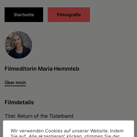
Startseite
Filmografie
Filmeditorin Maria Hemmleb
Über mich
Filmdetails
Titel: Return of the Tüdelband
Regie: Buch, Regie: Jens Huckeriede
Format: Dokumentarfilm, Kino
Wir verwenden Cookies auf unserer Website. Indem
Sie auf „Alle akzeptieren“ klicken, stimmen Sie der