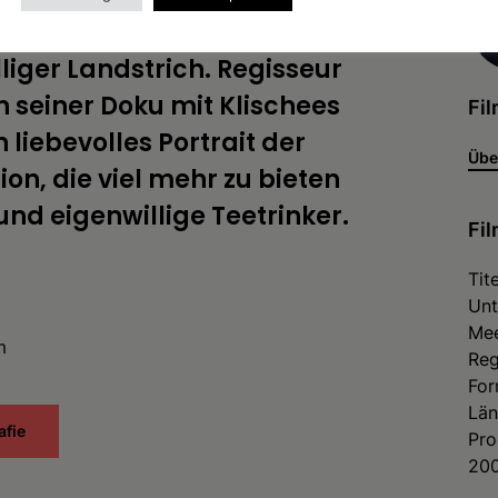
albinsel zwischen Jade und
lliger Landstrich. Regisseur
n seiner Doku mit Klischees
Fi
 liebevolles Portrait der
Übe
on, die viel mehr zu bieten
und eigenwillige Teetrinker.
Fil
Tit
Unt
Me
m
Reg
For
Län
afie
Pro
20