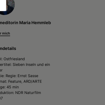
lmeditorin Maria Hemmleb
r mich
mdetails
el: Ostfriesland
ertitel: Sieben Inseln und ein
er
ie: Regie: Ernst Sasse
mat: Feature, ARD/ARTE
ge: 45 min
duktion: NDR Naturfilm
07